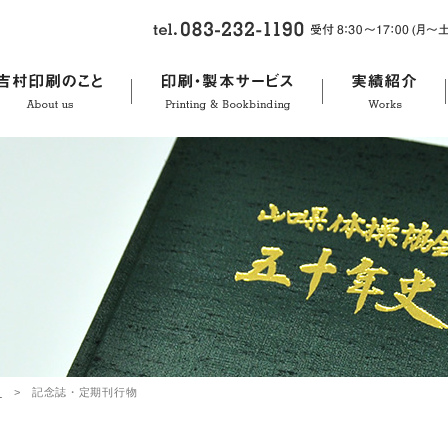
ス
> 記念誌・定期刊行物