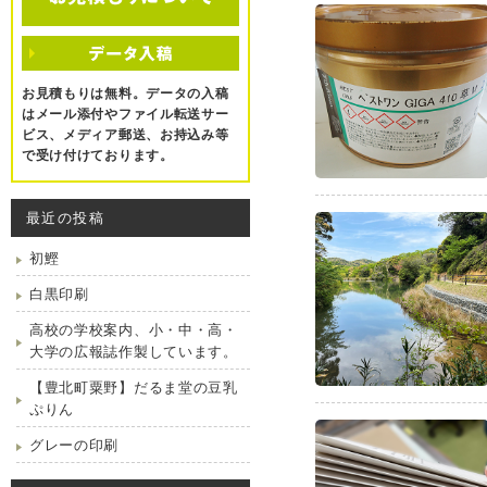
お見積もりは無料。データの入稿
はメール添付やファイル転送サー
ビス、メディア郵送、お持込み等
で受け付けております。
最近の投稿
初鰹
白黒印刷
高校の学校案内、小・中・高・
大学の広報誌作製しています。
【豊北町粟野】だるま堂の豆乳
ぷりん
グレーの印刷