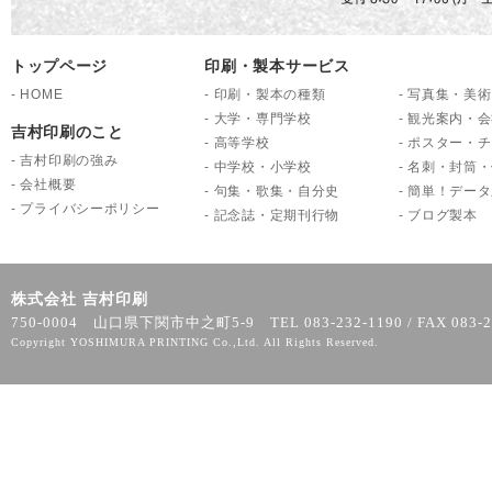
トップページ
印刷・製本サービス
-
HOME
-
印刷・製本の種類
-
写真集・美術
-
大学・専門学校
-
観光案内・会
吉村印刷のこと
-
高等学校
-
ポスター・チ
-
吉村印刷の強み
-
中学校・小学校
-
名刺・封筒・
-
会社概要
-
句集・歌集・自分史
-
簡単！データ
-
プライバシーポリシー
-
記念誌・定期刊行物
-
ブログ製本
株式会社 吉村印刷
750-0004 山口県下関市中之町5-9 TEL 083-232-1190 / FAX 083-2
Copyright YOSHIMURA PRINTING Co.,Ltd. All Rights Reserved.