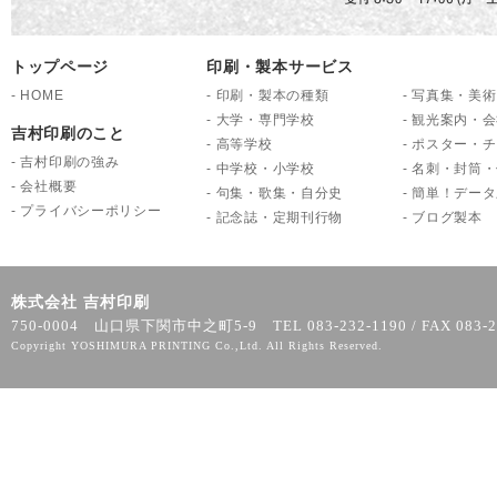
トップページ
印刷・製本サービス
-
HOME
-
印刷・製本の種類
-
写真集・美術
-
大学・専門学校
-
観光案内・会
吉村印刷のこと
-
高等学校
-
ポスター・チ
-
吉村印刷の強み
-
中学校・小学校
-
名刺・封筒・
-
会社概要
-
句集・歌集・自分史
-
簡単！データ
-
プライバシーポリシー
-
記念誌・定期刊行物
-
ブログ製本
株式会社 吉村印刷
750-0004 山口県下関市中之町5-9 TEL 083-232-1190 / FAX 083-2
Copyright YOSHIMURA PRINTING Co.,Ltd. All Rights Reserved.