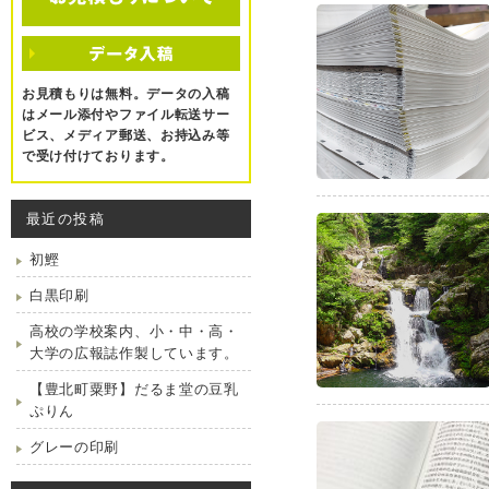
お見積もりは無料。データの入稿
はメール添付やファイル転送サー
ビス、メディア郵送、お持込み等
で受け付けております。
最近の投稿
初鰹
白黒印刷
高校の学校案内、小・中・高・
大学の広報誌作製しています。
【豊北町粟野】だるま堂の豆乳
ぷりん
グレーの印刷