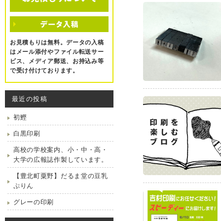
お見積もりは無料。データの入稿
はメール添付やファイル転送サー
ビス、メディア郵送、お持込み等
で受け付けております。
最近の投稿
初鰹
白黒印刷
高校の学校案内、小・中・高・
大学の広報誌作製しています。
【豊北町粟野】だるま堂の豆乳
ぷりん
グレーの印刷