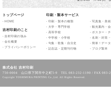
トップページ
印刷・製本サービス
-
HOME
-
印刷・製本の種類
-
写真集・美術
-
大学・専門学校
-
観光案内・会
吉村印刷のこと
-
高等学校
-
ポスター・チ
-
吉村印刷の強み
-
中学校・小学校
-
名刺・封筒・
-
会社概要
-
句集・歌集・自分史
-
簡単！データ
-
プライバシーポリシー
-
記念誌・定期刊行物
-
ブログ製本
株式会社 吉村印刷
750-0004 山口県下関市中之町5-9 TEL 083-232-1190 / FAX 083-2
Copyright YOSHIMURA PRINTING Co.,Ltd. All Rights Reserved.