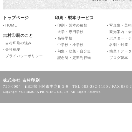
トップページ
印刷・製本サービス
-
HOME
-
印刷・製本の種類
-
写真集・美術
-
大学・専門学校
-
観光案内・会
吉村印刷のこと
-
高等学校
-
ポスター・チ
-
吉村印刷の強み
-
中学校・小学校
-
名刺・封筒・
-
会社概要
-
句集・歌集・自分史
-
簡単！データ
-
プライバシーポリシー
-
記念誌・定期刊行物
-
ブログ製本
株式会社 吉村印刷
750-0004 山口県下関市中之町5-9 TEL 083-232-1190 / FAX 083-2
Copyright YOSHIMURA PRINTING Co.,Ltd. All Rights Reserved.