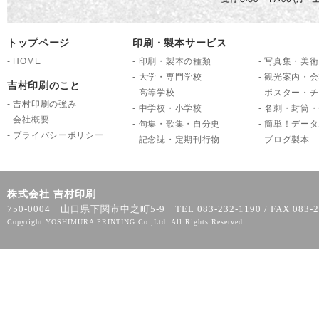
トップページ
印刷・製本サービス
-
HOME
-
印刷・製本の種類
-
写真集・美術
-
大学・専門学校
-
観光案内・会
吉村印刷のこと
-
高等学校
-
ポスター・チ
-
吉村印刷の強み
-
中学校・小学校
-
名刺・封筒・
-
会社概要
-
句集・歌集・自分史
-
簡単！データ
-
プライバシーポリシー
-
記念誌・定期刊行物
-
ブログ製本
株式会社 吉村印刷
750-0004 山口県下関市中之町5-9 TEL 083-232-1190 / FAX 083-2
Copyright YOSHIMURA PRINTING Co.,Ltd. All Rights Reserved.