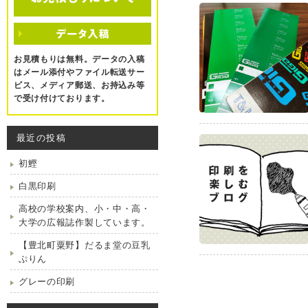
お見積もりは無料。データの入稿
はメール添付やファイル転送サー
ビス、メディア郵送、お持込み等
で受け付けております。
最近の投稿
初鰹
白黒印刷
高校の学校案内、小・中・高・
大学の広報誌作製しています。
【豊北町粟野】だるま堂の豆乳
ぷりん
グレーの印刷