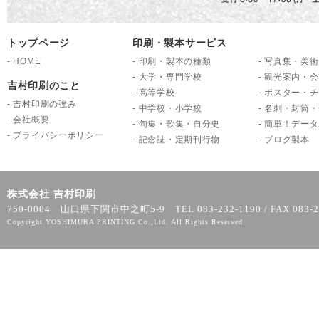
トップページ
印刷・製本サービス
-
HOME
-
印刷・製本の種類
-
写真集・美術
-
大学・専門学校
-
観光案内・会
吉村印刷のこと
-
高等学校
-
ポスター・チ
-
吉村印刷の強み
-
中学校・小学校
-
名刺・封筒・
-
会社概要
-
句集・歌集・自分史
-
簡単！データ
-
プライバシーポリシー
-
記念誌・定期刊行物
-
ブログ製本
株式会社 吉村印刷
750-0004 山口県下関市中之町5-9 TEL 083-232-1190 / FAX 083-2
Copyright YOSHIMURA PRINTING Co.,Ltd. All Rights Reserved.