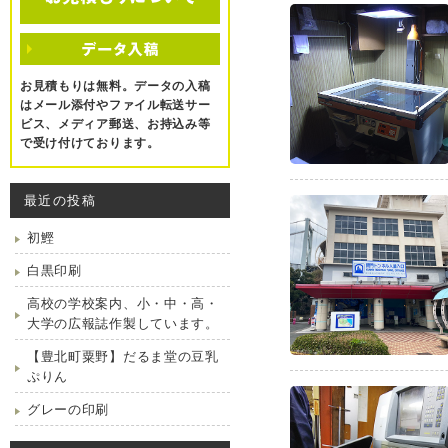
お見積もりは無料。データの入稿
はメール添付やファイル転送サー
ビス、メディア郵送、お持込み等
で受け付けております。
最近の投稿
初鰹
白黒印刷
高校の学校案内、小・中・高・
大学の広報誌作製しています。
【豊北町粟野】だるま堂の豆乳
ぷりん
グレーの印刷