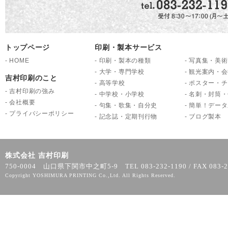
トップページ
印刷・製本サービス
-
HOME
-
印刷・製本の種類
-
写真集・美術
-
大学・専門学校
-
観光案内・会
吉村印刷のこと
-
高等学校
-
ポスター・チ
-
吉村印刷の強み
-
中学校・小学校
-
名刺・封筒・
-
会社概要
-
句集・歌集・自分史
-
簡単！データ
-
プライバシーポリシー
-
記念誌・定期刊行物
-
ブログ製本
株式会社 吉村印刷
750-0004 山口県下関市中之町5-9 TEL 083-232-1190 / FAX 083-2
Copyright YOSHIMURA PRINTING Co.,Ltd. All Rights Reserved.