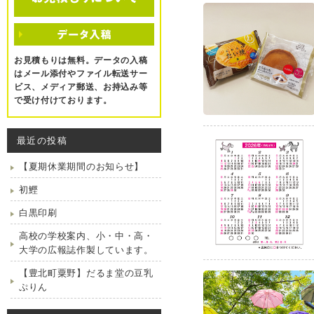
お見積もりは無料。データの入稿
はメール添付やファイル転送サー
ビス、メディア郵送、お持込み等
で受け付けております。
最近の投稿
【夏期休業期間のお知らせ】
初鰹
白黒印刷
高校の学校案内、小・中・高・
大学の広報誌作製しています。
【豊北町粟野】だるま堂の豆乳
ぷりん