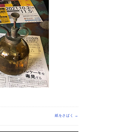
紙をさばく
→