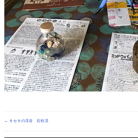
←
キセキの渓谷 石柱渓