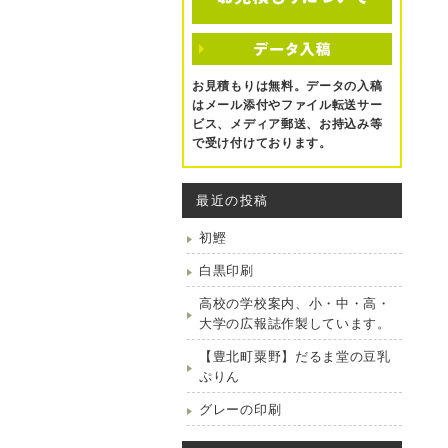
お見積もりは無料。データの入稿
はメール添付やファイル転送サー
ビス、メディア郵送、お持込み等
で受け付けております。
最近の投稿
初鰹
白黒印刷
高校の学校案内、小・中・高・
大学の広報誌作製しています。
【豊北町粟野】だるま堂の豆乳
ぷりん
グレーの印刷