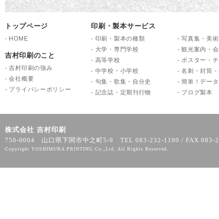
トップページ
印刷・製本サービス
-
HOME
-
印刷・製本の種類
-
写真集・美術
-
大学・専門学校
-
観光案内・会
吉村印刷のこと
-
高等学校
-
ポスター・チ
-
吉村印刷の強み
-
中学校・小学校
-
名刺・封筒・
-
会社概要
-
句集・歌集・自分史
-
簡単！データ
-
プライバシーポリシー
-
記念誌・定期刊行物
-
ブログ製本
株式会社 吉村印刷
750-0004 山口県下関市中之町5-9 TEL 083-232-1190 / FAX 083-2
Copyright YOSHIMURA PRINTING Co.,Ltd. All Rights Reserved.