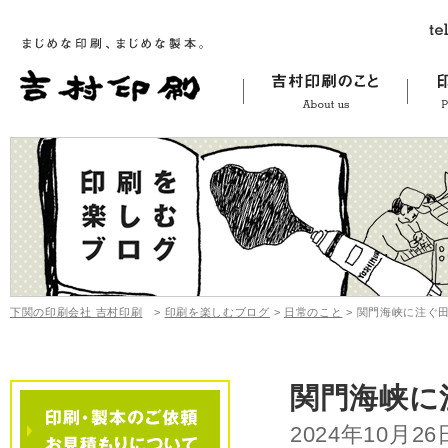
下関の印刷会社 吉村印刷
>
印刷を楽しむブログ
>
日常のこと
>
関門海峡に注ぐ田
関門海峡に
2024年10月26