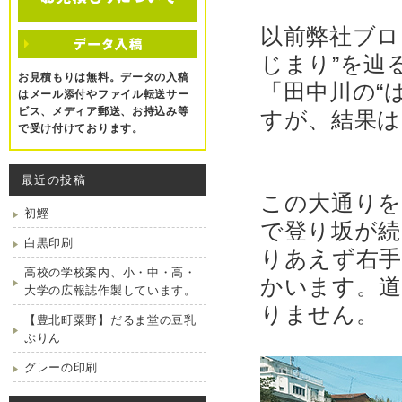
以前弊社ブロ
じまり”を辿
お見積もりは無料。データの入稿
「田中川の“
はメール添付やファイル転送サー
ビス、メディア郵送、お持込み等
すが、結果は
で受け付けております。
最近の投稿
この大通りを
初鰹
で登り坂が
白黒印刷
りあえず右手
高校の学校案内、小・中・高・
かいます。
大学の広報誌作製しています。
りません。
【豊北町粟野】だるま堂の豆乳
ぷりん
グレーの印刷