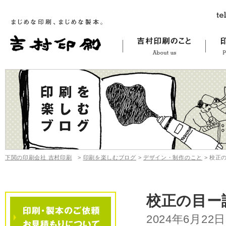
下関の印刷会社 吉村印刷
>
印刷を楽しむブログ
>
デザイン・制作のこと
>
校正
校正の目ー
2024年6月22日