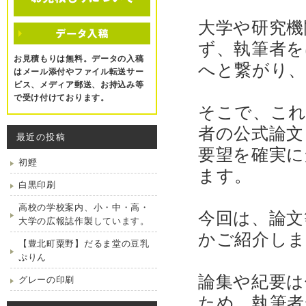
大学や研究機
ず、執筆者を
お見積もりは無料。データの入稿
へと繋がり、
はメール添付やファイル転送サー
ビス、メディア郵送、お持込み等
で受け付けております。
そこで、これ
者の公式論文
最近の投稿
要望を確実に
初鰹
ます。
白黒印刷
高校の学校案内、小・中・高・
今回は、論文
大学の広報誌作製しています。
かご紹介しま
【豊北町粟野】だるま堂の豆乳
ぷりん
論集や紀要は
グレーの印刷
ため、執筆者