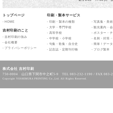
トップページ
印刷・製本サービス
-
HOME
-
印刷・製本の種類
-
写真集・美術
-
大学・専門学校
-
観光案内・会
吉村印刷のこと
-
高等学校
-
ポスター・チ
-
吉村印刷の強み
-
中学校・小学校
-
名刺・封筒・
-
会社概要
-
句集・歌集・自分史
-
簡単！データ
-
プライバシーポリシー
-
記念誌・定期刊行物
-
ブログ製本
株式会社 吉村印刷
750-0004 山口県下関市中之町5-9 TEL 083-232-1190 / FAX 083-2
Copyright YOSHIMURA PRINTING Co.,Ltd. All Rights Reserved.