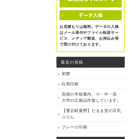
お見積もりは無料。データの入稿
はメール添付やファイル転送サー
ビス、メディア郵送、お持込み等
で受け付けております。
最近の投稿
初鰹
白黒印刷
高校の学校案内、小・中・高・
大学の広報誌作製しています。
【豊北町粟野】だるま堂の豆乳
ぷりん
グレーの印刷