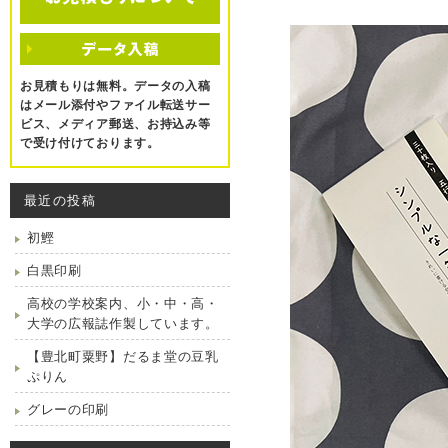
お見積もりは無料。データの入稿
はメール添付やファイル転送サー
ビス、メディア郵送、お持込み等
で受け付けております。
最近の投稿
初鰹
白黒印刷
高校の学校案内、小・中・高・
大学の広報誌作製しています。
【豊北町粟野】だるま堂の豆乳
ぷりん
グレーの印刷