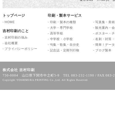
トップページ
印刷・製本サービス
-
HOME
-
印刷・製本の種類
-
写真集・美術
-
大学・専門学校
-
観光案内・会
吉村印刷のこと
-
高等学校
-
ポスター・チ
-
吉村印刷の強み
-
中学校・小学校
-
名刺・封筒・
-
会社概要
-
句集・歌集・自分史
-
簡単！データ
-
プライバシーポリシー
-
記念誌・定期刊行物
-
ブログ製本
株式会社 吉村印刷
750-0004 山口県下関市中之町5-9 TEL 083-232-1190 / FAX 083-2
Copyright YOSHIMURA PRINTING Co.,Ltd. All Rights Reserved.